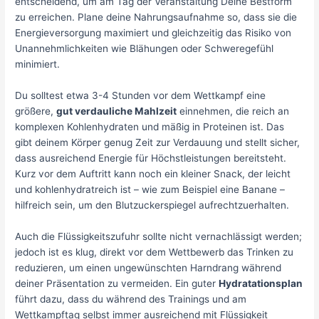
entscheidend, um am Tag der Veranstaltung Deine Bestform
zu erreichen. Plane deine Nahrungsaufnahme so, dass sie die
Energieversorgung maximiert und gleichzeitig das Risiko von
Unannehmlichkeiten wie Blähungen oder Schweregefühl
minimiert.
Du solltest etwa 3-4 Stunden vor dem Wettkampf eine
größere,
gut verdauliche Mahlzeit
einnehmen, die reich an
komplexen Kohlenhydraten und mäßig in Proteinen ist. Das
gibt deinem Körper genug Zeit zur Verdauung und stellt sicher,
dass ausreichend Energie für Höchstleistungen bereitsteht.
Kurz vor dem Auftritt kann noch ein kleiner Snack, der leicht
und kohlenhydratreich ist – wie zum Beispiel eine Banane –
hilfreich sein, um den Blutzuckerspiegel aufrechtzuerhalten.
Auch die Flüssigkeitszufuhr sollte nicht vernachlässigt werden;
jedoch ist es klug, direkt vor dem Wettbewerb das Trinken zu
reduzieren, um einen ungewünschten Harndrang während
deiner Präsentation zu vermeiden. Ein guter
Hydratationsplan
führt dazu, dass du während des Trainings und am
Wettkampftag selbst immer ausreichend mit Flüssigkeit