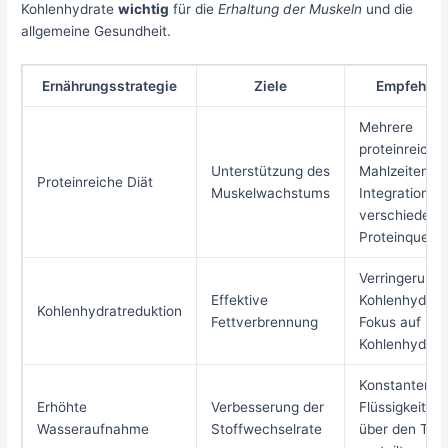
Kohlenhydrate
wichtig
für die
Erhaltung der Muskeln
und die
allgemeine Gesundheit.
Ernährungsstrategie
Ziele
Empfehlun
Mehrere
proteinreiche
Unterstützung des
Mahlzeiten a
Proteinreiche Diät
Muskelwachstums
Integration
verschiedene
Proteinquelle
Verringerung 
Effektive
Kohlenhydratz
Kohlenhydratreduktion
Fettverbrennung
Fokus auf ko
Kohlenhydrat
Konstanter
Erhöhte
Verbesserung der
Flüssigkeits
Wasseraufnahme
Stoffwechselrate
über den Tag