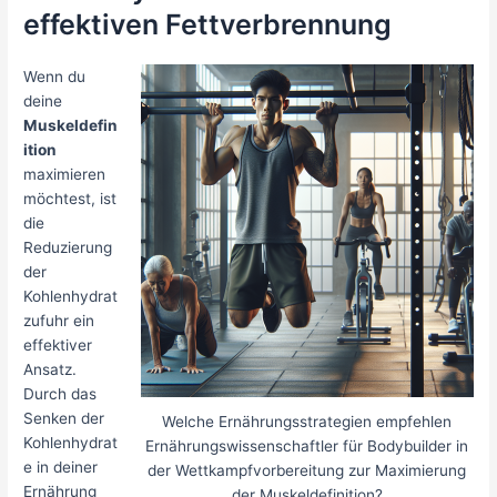
effektiven Fettverbrennung
Wenn du
deine
Muskeldefin
ition
maximieren
möchtest, ist
die
Reduzierung
der
Kohlenhydrat
zufuhr ein
effektiver
Ansatz.
Durch das
Senken der
Welche Ernährungsstrategien empfehlen
Kohlenhydrat
Ernährungswissenschaftler für Bodybuilder in
e in deiner
der Wettkampfvorbereitung zur Maximierung
Ernährung
der Muskeldefinition?