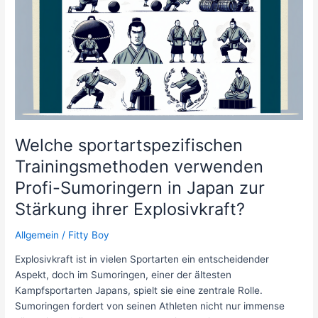
einem
Freistil-
und
einem
Schmetterlingsschwimmer
beim
Startsprung?
Welche sportartspezifischen
Trainingsmethoden verwenden
Profi-Sumoringern in Japan zur
Stärkung ihrer Explosivkraft?
Allgemein
/
Fitty Boy
Explosivkraft ist in vielen Sportarten ein entscheidender
Aspekt, doch im Sumoringen, einer der ältesten
Kampfsportarten Japans, spielt sie eine zentrale Rolle.
Sumoringen fordert von seinen Athleten nicht nur immense