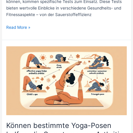
können, kommen spezifische Tests zum Einsatz. Diese Tests
bieten wertvolle Einblicke in verschiedene Gesundheits- und
Fitnessaspekte – von der Sauerstoffeffizienz
Welche
Read More »
physiologischen
Tests
werden
verwendet,
um
das
Potenzial
eines
Athleten
für
Ausdauersportarten
wie
Ultramarathons
zu
Können bestimmte Yoga-Posen
bewerten?