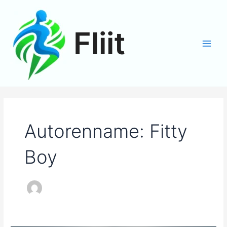
Zum
Inhalt
springen
Fliit
Main
Men
Autorenname: Fitty
Boy