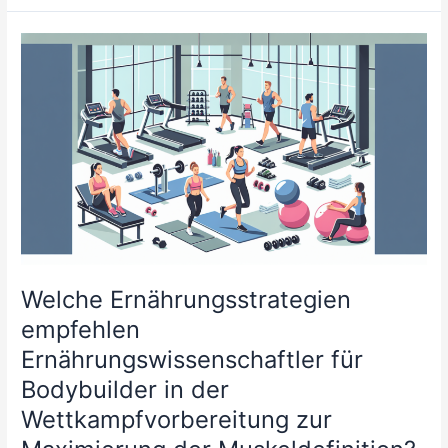
sich
Schlafmangel
unmittelbar
auf
die
sportliche
Leistungsfähigkeit
aus?
Welche Ernährungsstrategien
empfehlen
Ernährungswissenschaftler für
Bodybuilder in der
Wettkampfvorbereitung zur