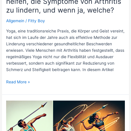
helfen, die Symptome von Arthritis
zu lindern, und wenn ja, welche?
Allgemein
/
Fitty Boy
Yoga, eine traditionsreiche Praxis, die Körper und Geist vereint,
hat sich im Laufe der Jahre auch als effektive Methode zur
Linderung verschiedener gesundheitlicher Beschwerden
erwiesen. Viele Menschen mit Arthritis haben festgestellt, dass
regelmäßiges Yoga nicht nur die Flexibilität und Ausdauer
verbessert, sondern auch signifikant zur Reduzierung von
Schmerz und Steifigkeit beitragen kann. In diesem Artikel
Können
Read More »
bestimmte
Yoga-
Posen
helfen,
die
Symptome
von