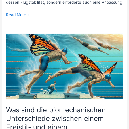
dessen Flugstabilität, sondern erforderte auch eine Anpassung
Wie
Read More »
hat
sich
die
Technik
des
Speerwurfs
seit
der
Einführung
des
neuen
Speerdesigns
im
Jahr
Was sind die biomechanischen
1986
verändert?
Unterschiede zwischen einem
Freistil- und einem