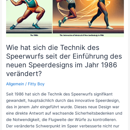
Arthritis
zu
lindern,
und
wenn
ja,
welche?
Wie hat sich die Technik des
Speerwurfs seit der Einführung des
neuen Speerdesigns im Jahr 1986
verändert?
Allgemein
/
Fitty Boy
Seit 1986 hat sich die Technik des Speerwurfs signifikant
gewandelt, hauptsächlich durch das innovative Speerdesign,
das in jenem Jahr eingeführt wurde. Dieses neue Design war
eine direkte Antwort auf wachsende Sicherheitsbedenken und
die Notwendigkeit, die Flugweite der Würfe zu kontrollieren.
Der veränderte Schwerpunkt im Speer verbesserte nicht nur