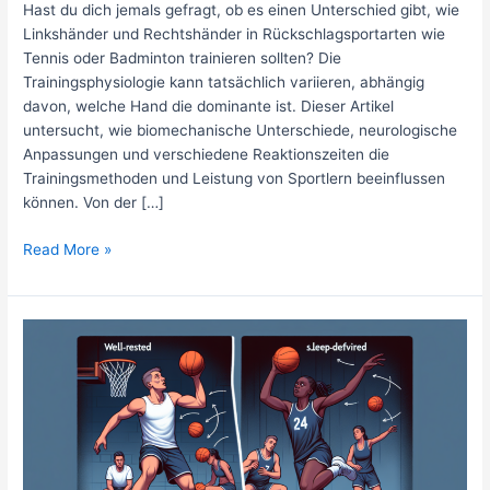
Hast du dich jemals gefragt, ob es einen Unterschied gibt, wie
Linkshänder und Rechtshänder in Rückschlagsportarten wie
Tennis oder Badminton trainieren sollten? Die
Trainingsphysiologie kann tatsächlich variieren, abhängig
davon, welche Hand die dominante ist. Dieser Artikel
untersucht, wie biomechanische Unterschiede, neurologische
Anpassungen und verschiedene Reaktionszeiten die
Trainingsmethoden und Leistung von Sportlern beeinflussen
können. Von der […]
Gibt
Read More »
es
Unterschiede
in
der
Trainingsphysiologie
zwischen
Linkshändern
und
Rechtshändern
in