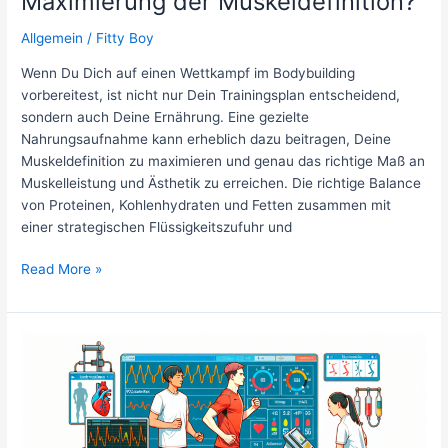
Maximierung der Muskeldefinition?
Allgemein
/
Fitty Boy
Wenn Du Dich auf einen Wettkampf im Bodybuilding
vorbereitest, ist nicht nur Dein Trainingsplan entscheidend,
sondern auch Deine Ernährung. Eine gezielte
Nahrungsaufnahme kann erheblich dazu beitragen, Deine
Muskeldefinition zu maximieren und genau das richtige Maß an
Muskelleistung und Ästhetik zu erreichen. Die richtige Balance
von Proteinen, Kohlenhydraten und Fetten zusammen mit
einer strategischen Flüssigkeitszufuhr und
Welche
Read More »
Ernährungsstrategien
empfehlen
Ernährungswissenschaftler
für
Bodybuilder
in
der
Wettkampfvorbereitung