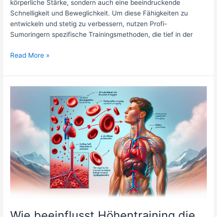
körperliche Stärke, sondern auch eine beeindruckende
Schnelligkeit und Beweglichkeit. Um diese Fähigkeiten zu
entwickeln und stetig zu verbessern, nutzen Profi-
Sumoringern spezifische Trainingsmethoden, die tief in der
Welche
Read More »
sportartspezifischen
Trainingsmethoden
verwenden
Profi-
Sumoringern
in
Japan
zur
Stärkung
ihrer
Explosivkraft?
Wie beeinflusst Höhentraining die